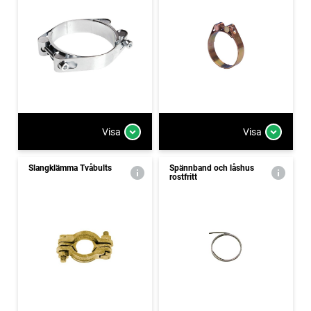
Visa
Visa
Slangklämma Tvåbults
Spännband och låshus
rostfritt