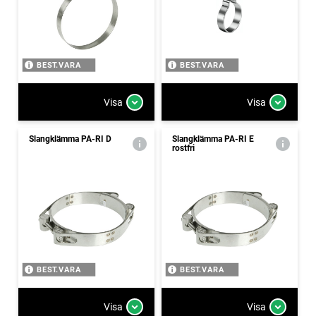
BEST.VARA
BEST.VARA
Visa
Visa
Slangklämma PA-RI D
Slangklämma PA-RI E
rostfri
BEST.VARA
BEST.VARA
Visa
Visa