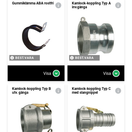
Gummiklämma ABA rostfri
Kamlock-koppling Typ A
inv.gänga
BEST.VARA
BEST.VARA
Visa
Visa
Kamlock-koppling Typ B
Kamlock-koppling Typ C
utv. gänga
med slangnippel