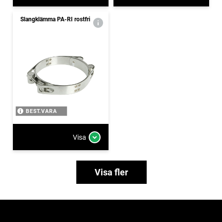
Slangklämma PA-RI rostfri
BEST.VARA
Visa
Visa fler