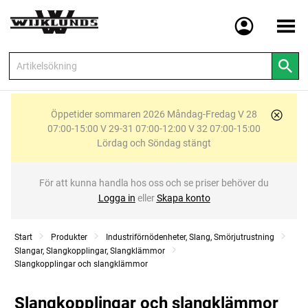
Meny
Öppetider sommaren 2026 Måndag-Fredag V 28
07:00-15:00 V 29-31 07:00-12:00 V 32 07:00-15:00
Lördag och Söndag stängt
För att kunna handla hos oss och se priser behöver du
Logga in
eller
Skapa konto
Start
Produkter
Industriförnödenheter, Slang, Smörjutrustning
Slangar, Slangkopplingar, Slangklämmor
Slangkopplingar och slangklämmor
Slangkopplingar och slangklämmor