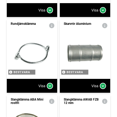
Visa
Visa
Rundjärnsklämma
Skarvrör Aluminium
BEST.VARA
BEST.VARA
Visa
Visa
Slangklämma ABA Mini
Slangklämma AWAB FZB
rostfri
12 mm