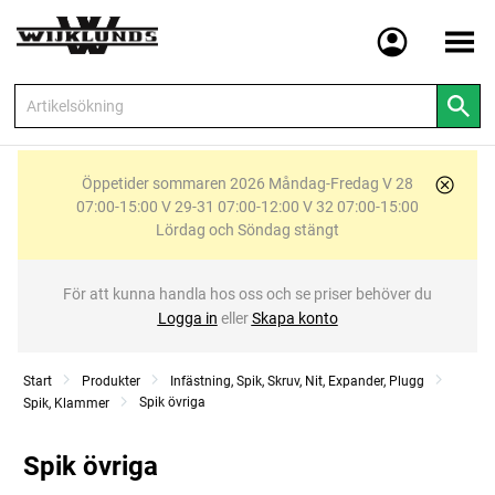
Meny
Öppetider sommaren 2026 Måndag-Fredag V 28
07:00-15:00 V 29-31 07:00-12:00 V 32 07:00-15:00
Lördag och Söndag stängt
För att kunna handla hos oss och se priser behöver du
Logga in
eller
Skapa konto
Start
Produkter
Infästning, Spik, Skruv, Nit, Expander, Plugg
Spik övriga
Spik, Klammer
Spik övriga