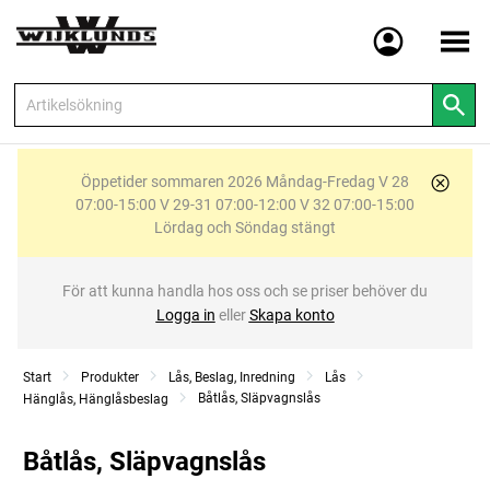
Meny
Öppetider sommaren 2026 Måndag-Fredag V 28
07:00-15:00 V 29-31 07:00-12:00 V 32 07:00-15:00
Lördag och Söndag stängt
För att kunna handla hos oss och se priser behöver du
Logga in
eller
Skapa konto
Start
Produkter
Lås, Beslag, Inredning
Lås
Båtlås, Släpvagnslås
Hänglås, Hänglåsbeslag
Båtlås, Släpvagnslås