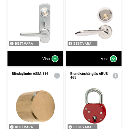
BEST.VARA
BEST.VARA
Visa
Visa
Blindcylinder ASSA 116
Brandkårshänglås ABUS
465
BEST.VARA
BEST.VARA