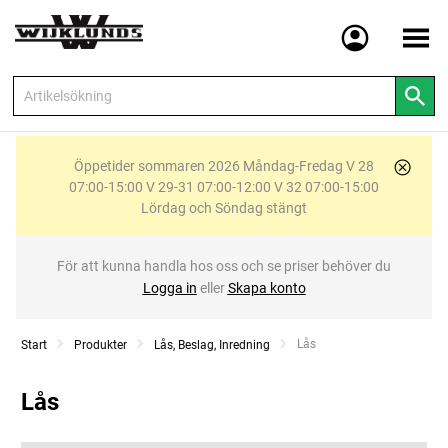
Meny
Öppetider sommaren 2026 Måndag-Fredag V 28
07:00-15:00 V 29-31 07:00-12:00 V 32 07:00-15:00
Lördag och Söndag stängt
För att kunna handla hos oss och se priser behöver du
Logga in
eller
Skapa konto
Current:
Lås
Start
Produkter
Lås, Beslag, Inredning
Lås