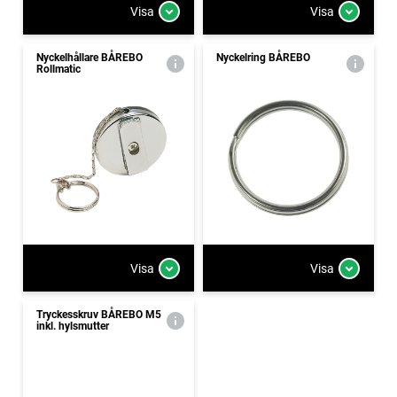
Visa
Visa
Nyckelhållare BÅREBO
Nyckelring BÅREBO
Rollmatic
Visa
Visa
Tryckesskruv BÅREBO M5
inkl. hylsmutter