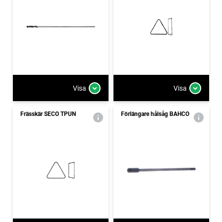
Visa
Visa
Frässkär SECO TPUN
Förlängare hålsåg BAHCO