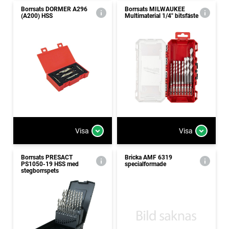
Borrsats DORMER A296
Borrsats MILWAUKEE
(A200) HSS
Multimaterial 1/4" bitsfäste
Visa
Visa
Borrsats PRESACT
Bricka AMF 6319
PS1050-19 HSS med
specialformade
stegborrspets