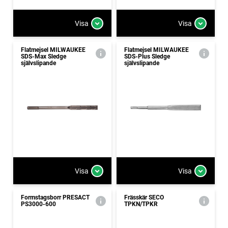
Visa
Visa
Flatmejsel MILWAUKEE
Flatmejsel MILWAUKEE
SDS-Max Sledge
SDS-Plus Sledge
självslipande
självslipande
Visa
Visa
Formstagsborr PRESACT
Frässkär SECO
PS3000-600
TPKN/TPKR