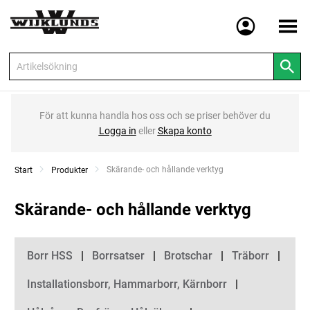
Meny
För att kunna handla hos oss och se priser behöver du
Logga in
eller
Skapa konto
Current:
Skärande- och hållande verktyg
Start
Produkter
Skärande- och hållande verktyg
Kategorier
Borr HSS
Borrsatser
Brotschar
Träborr
Installationsborr, Hammarborr, Kärnborr