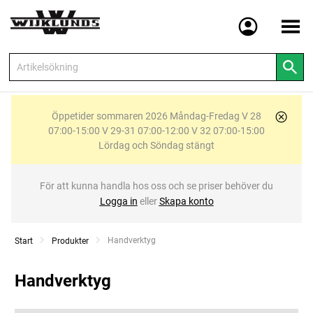
Meny
Öppetider sommaren 2026 Måndag-Fredag V 28
07:00-15:00 V 29-31 07:00-12:00 V 32 07:00-15:00
Lördag och Söndag stängt
För att kunna handla hos oss och se priser behöver du
Logga in
eller
Skapa konto
Current:
Handverktyg
Start
Produkter
Handverktyg