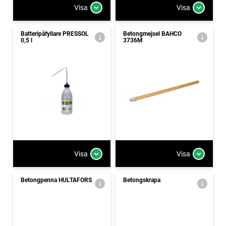
Visa
Visa
Batteripåfyllare PRESSOL
Betongmejsel BAHCO
0,5 l
3736M
Visa
Visa
Betongpenna HULTAFORS
Betongskrapa