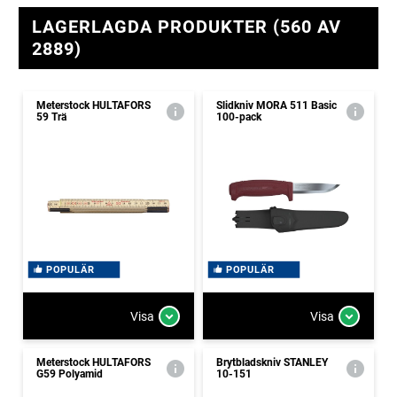
LAGERLAGDA PRODUKTER (560 AV
2889)
Meterstock HULTAFORS
Slidkniv MORA 511 Basic
59 Trä
100-pack
POPULÄR
POPULÄR
Visa
Visa
Meterstock HULTAFORS
Brytbladskniv STANLEY
G59 Polyamid
10-151