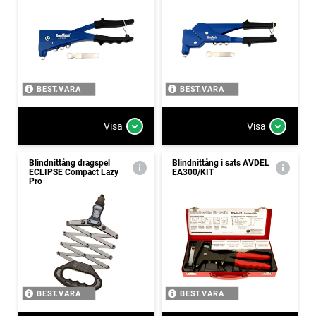
BEST.VARA
BEST.VARA
Visa
Visa
Blindnittång dragspel
Blindnittång i sats AVDEL
ECLIPSE Compact Lazy
EA300/KIT
Pro
BEST.VARA
BEST.VARA