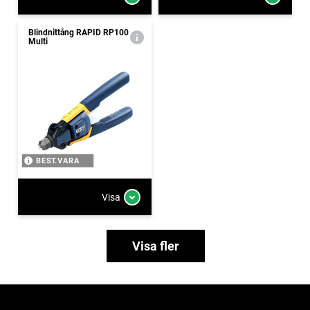
Blindnittång RAPID RP100
Multi
BEST.VARA
Visa
Visa fler