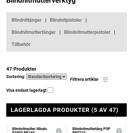
Blindnitmutterverktyg
Kategorier
Blindnittänger
Blindnitpistoler
Blindnitmuttertänger
Blindnitmutterpistoler
Tillbehör
47 Produkter
Sortering:
Filtrera artiklar
Visa endast lagerlagt
LAGERLAGDA PRODUKTER (5 AV 47)
Blindnitmutter-tillsats
Blindnitmuttertång POP
RAPID RP160
PNT210