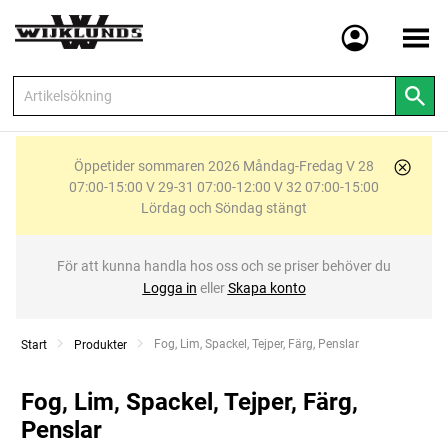
Meny
Öppetider sommaren 2026 Måndag-Fredag V 28
07:00-15:00 V 29-31 07:00-12:00 V 32 07:00-15:00
Lördag och Söndag stängt
För att kunna handla hos oss och se priser behöver du
Logga in
eller
Skapa konto
Current:
Fog, Lim, Spackel, Tejper, Färg, Penslar
Start
Produkter
Fog, Lim, Spackel, Tejper, Färg,
Penslar