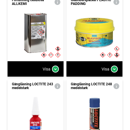
Förtunning cellulosa
Glasfiberspackel PLASTIC
ALLKEMI
PADDING
Visa
Visa
Gänglåsning LOCTITE 243
Gänglåsning LOCTITE 248
medelstark
medelstark