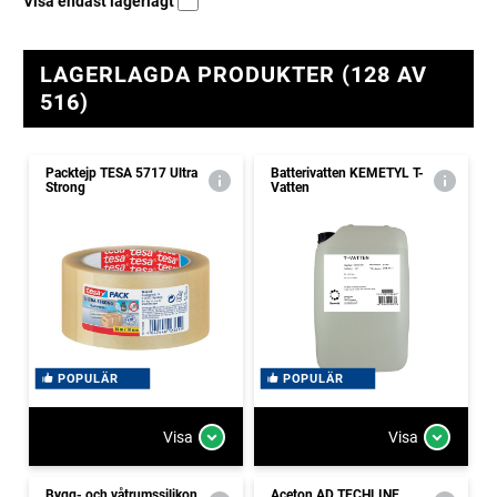
Visa endast lagerlagt
LAGERLAGDA PRODUKTER (128 AV
516)
Packtejp TESA 5717 Ultra
Batterivatten KEMETYL T-
Strong
Vatten
POPULÄR
POPULÄR
Visa
Visa
Bygg- och våtrumssilikon
Aceton AD TECHLINE