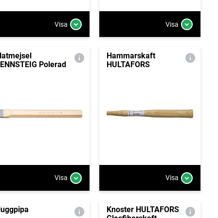
Visa
Visa
latmejsel
Hammarskaft
ENNSTEIG Polerad
HULTAFORS
Visa
Visa
uggpipa
Knoster HULTAFORS