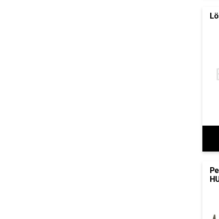
Lö
P
HU