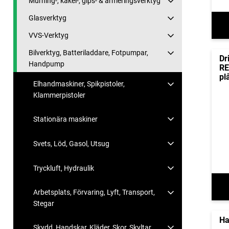
Murning-, kakel-, gips- & armeringsverktyg
Glasverktyg
VVS-Verktyg
Bilverktyg, Batteriladdare, Fotpumpar,
Dr
Handpump
R
pl
Elhandmaskiner, Spikpistoler,
Klammerpistoler
Stationära maskiner
Svets, Löd, Gasol, Utsug
Tryckluft, Hydraulik
Arbetsplats, Förvaring, Lyft, Transport,
Stegar
Ha
Skydd, Handskar, Kläder, Skor, Skyltar