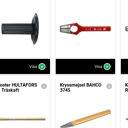
Visa
Visa
oster HULTAFORS
Kryssmejsel BAHCO
K
 Träskaft
3745
R