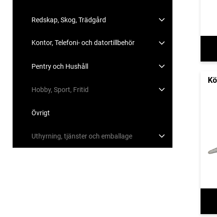
Redskap, Skog, Trädgård
Kontor, Telefoni- och datortillbehör
Pentry och Hushåll
Kö
Hobby, Sport, Fritid
Övrigt
Uthyrning, tjänster och emballage