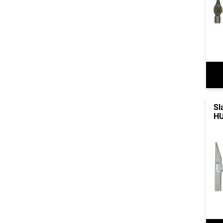
Sl
HU