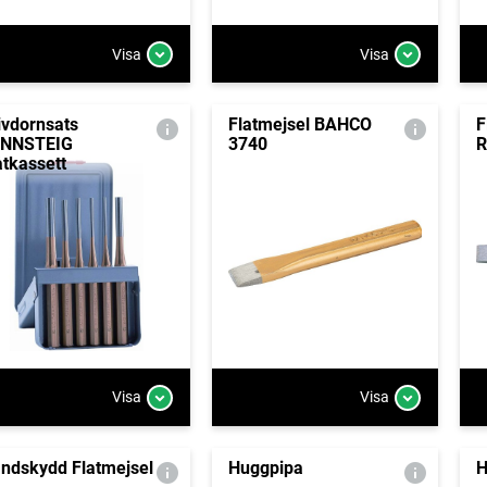
Visa
Visa
ivdornsats
Flatmejsel BAHCO
F
ENNSTEIG
3740
R
åtkassett
Visa
Visa
ndskydd Flatmejsel
Huggpipa
H