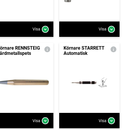
Visa
Visa
örnare RENNSTEIG
Körnare STARRETT
årdmetallspets
Automatisk
Visa
Visa