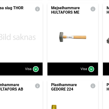
sa slag THOR
Mejselhammare
M
HULTAFORS ME
H
Visa
Visa
enhammare
Plasthammare
P
LTAFORS AB
GEDORE 224
H