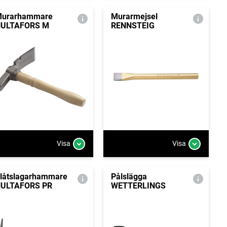
urarhammare
Murarmejsel
ULTAFORS M
RENNSTEIG
Visa
Visa
låtslagarhammare
Pålslägga
ULTAFORS PR
WETTERLINGS