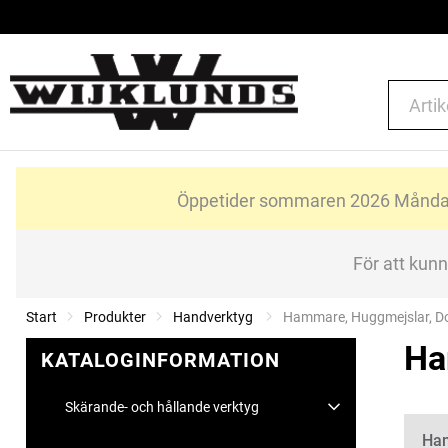
Öppetider sommaren 2026 Måndag-
För att kun
Start
Produkter
Handverktyg
Current:
Hammare, Huggmejslar, Do
Ha
KATALOGINFORMATION
Skärande- och hållande verktyg
Kate
Ham