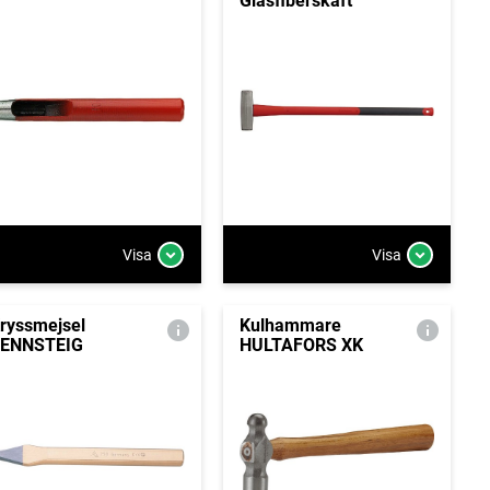
Glasfiberskaft
Visa
Visa
ryssmejsel
Kulhammare
ENNSTEIG
HULTAFORS XK