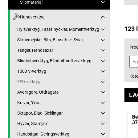
Slipmaterial
Handverktyg
123 
Hylsverktyg, Fasta nycklar, Momentverktyg
Skruvmejslar, Bits, Bitssatser, Sylar
Prod
Tänger, Handsaxar
Blindnitsverktyg, Blindnitmutterverktyg
1000 V-verktyg
Kate
ESD-verktyg
Avdragare, Utdragare
LA
Knivar, Yxor
Skrapor, Blad, Sicklingar
Be
3
Hyvlar, Stämjärn
Handsågar, Geringsverktyg