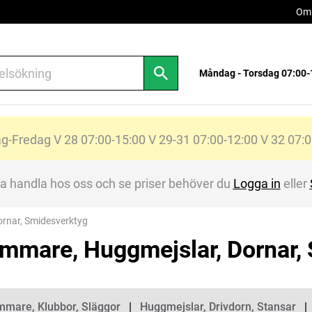
Om 
Måndag - Torsdag 07:00-
Fredag V 28 07:00-15:00 V 29-31 07:00-12:00 V 32 07:0
na handla hos oss och se priser behöver du
Logga in
eller
rnar, Smidesverktyg
mmare, Huggmejslar, Dornar,
gorier
mare, Klubbor, Släggor
Huggmejslar, Drivdorn, Stansar