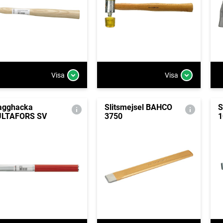
Visa
Visa
agghacka
Slitsmejsel BAHCO
S
LTAFORS SV
3750
1