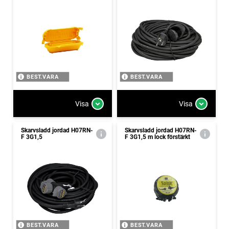
BEST.VARA
BEST.VARA
Visa
Visa
Skarvsladd jordad H07RN-
Skarvsladd jordad H07RN-
F 3G1,5
F 3G1,5 m lock förstärkt
BEST.VARA
BEST.VARA