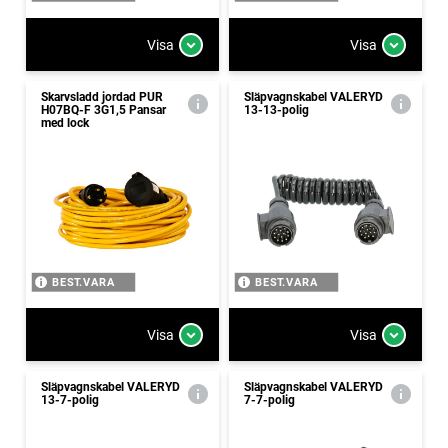
Visa
Visa
Skarvsladd jordad PUR
Släpvagnskabel VALERYD
H07BQ-F 3G1,5 Pansar
13-13-polig
med lock
BEST.VARA
BEST.VARA
Visa
Visa
Släpvagnskabel VALERYD
Släpvagnskabel VALERYD
13-7-polig
7-7-polig