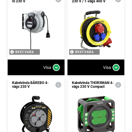
m 230 V
230 V / 1-vägs 400 V
BEST.VARA
BEST.VARA
Visa
Visa
Kabelvinda BÅREBO 4-
Kabelvinda THORSMAN 4-
vägs 230 V
vägs 230 V Compact