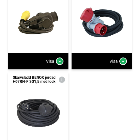
Visa
Visa
Skarvsladd BENOX jordad
H07RN-F 3G1,5 med lock