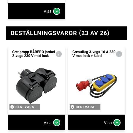
Visa
BESTÄLLNINGSVAROR (23 AV 26)
Grenpropp BÅREBO jordad
Grenuttag 3-vägs 16 A 230
2-vägs 230 V med lock
V med lock + kabel
BEST.VARA
BEST.VARA
Visa
Visa