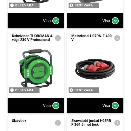
BEST.VARA
BEST.VARA
Visa
Visa
Kabelvinda THORSMAN 4-
Motorkabel H07RN-F 400
vägs 230 V Professional
V
BEST.VARA
BEST.VARA
Visa
Visa
Skarvbox
Skarvsladd jordad H05RR-
F 3G1,5 med lock