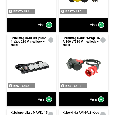
BEST.VARA
BEST.VARA
Visa
Visa
Grenuttag BÅREBO jordad
Grenuttag GARO 3-vägs 16
4-vägs 230 V med lock +
A 400 V/230 V med lock +
kabel
kabel
BEST.VARA
BEST.VARA
Visa
Visa
Kabelupprullare MAVEL 15
Kabelvinda AMIGA 2-vägs