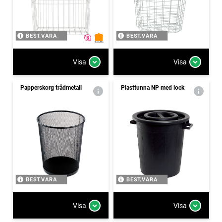
BEST.VARA
BEST.VARA
Visa
Visa
Papperskorg trådmetall
Plasttunna NP med lock
BEST.VARA
BEST.VARA
Visa
Visa