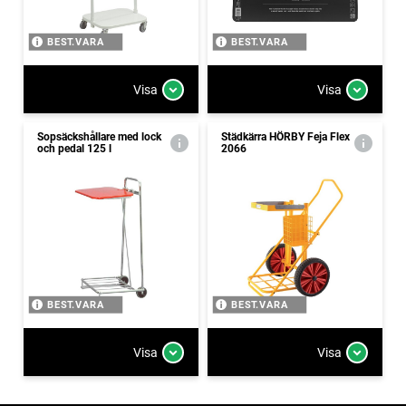
BEST.VARA
BEST.VARA
Visa
Visa
Sopsäckshållare med lock
Städkärra HÖRBY Feja Flex
och pedal 125 l
2066
BEST.VARA
BEST.VARA
Visa
Visa