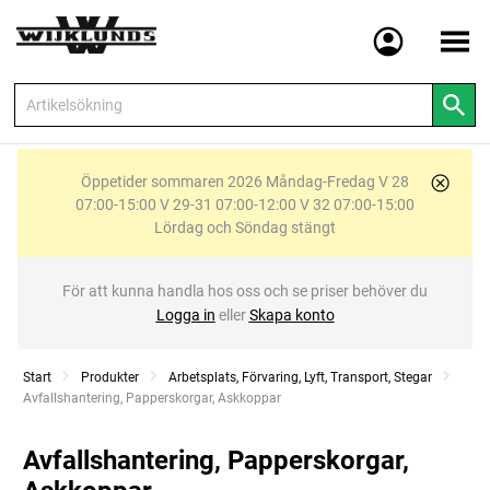
Meny
Öppetider sommaren 2026 Måndag-Fredag V 28
07:00-15:00 V 29-31 07:00-12:00 V 32 07:00-15:00
Lördag och Söndag stängt
För att kunna handla hos oss och se priser behöver du
Logga in
eller
Skapa konto
Start
Produkter
Arbetsplats, Förvaring, Lyft, Transport, Stegar
Current:
Avfallshantering, Papperskorgar, Askkoppar
Avfallshantering, Papperskorgar,