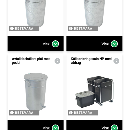
BEST.VARA
BEST.VARA
Visa
Visa
Avfallsbehållare plåt med
Källsorteringssats NP med
pedal
utdrag
BEST.VARA
BEST.VARA
Visa
Visa