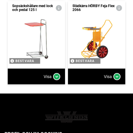
Sopsäckshållare med lock
Städkärra HÖRBY Feja Flex
och pedal 125 l
2066
BEST.VARA
BEST.VARA
Visa
Visa