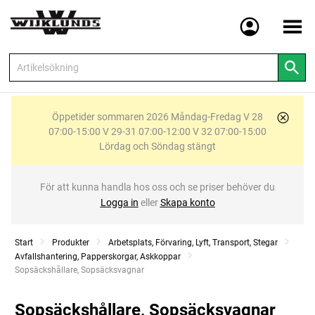
Meny
Öppetider sommaren 2026 Måndag-Fredag V 28
07:00-15:00 V 29-31 07:00-12:00 V 32 07:00-15:00
Lördag och Söndag stängt
För att kunna handla hos oss och se priser behöver du
Logga in
eller
Skapa konto
Start
Produkter
Arbetsplats, Förvaring, Lyft, Transport, Stegar
Avfallshantering, Papperskorgar, Askkoppar
Current:
Sopsäckshållare, Sopsäcksvagnar
Sopsäckshållare, Sopsäcksvagnar