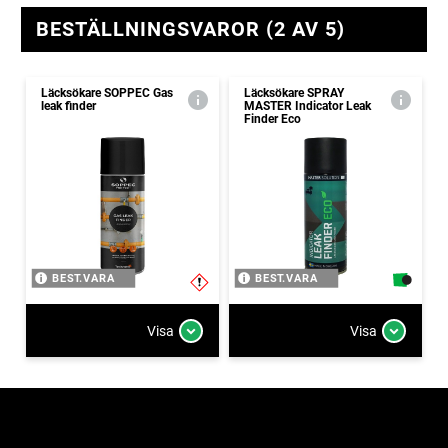
BESTÄLLNINGSVAROR (2 AV 5)
Läcksökare SOPPEC Gas
Läcksökare SPRAY
leak finder
MASTER Indicator Leak
Finder Eco
BEST.VARA
BEST.VARA
Visa
Visa