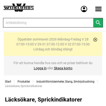
Meny
Öppetider sommaren 2026 Måndag-Fredag V 28
07:00-15:00 V 29-31 07:00-12:00 V 32 07:00-15:00
Lördag och Söndag stängt
För att kunna handla hos oss och se priser behöver du
Logga in
eller
Skapa konto
Start
Produkter
Industriförnödenheter, Slang, Smörjutrustning
Current:
Läcksökare, Sprickindikatorer
Läcksökare, Sprickindikatorer