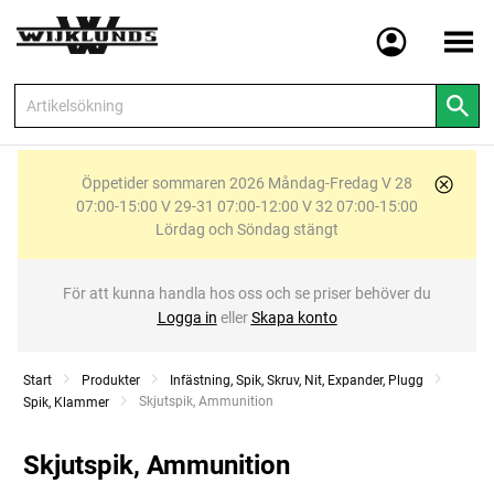
Meny
Öppetider sommaren 2026 Måndag-Fredag V 28
07:00-15:00 V 29-31 07:00-12:00 V 32 07:00-15:00
Lördag och Söndag stängt
För att kunna handla hos oss och se priser behöver du
Logga in
eller
Skapa konto
Start
Produkter
Infästning, Spik, Skruv, Nit, Expander, Plugg
Current:
Skjutspik, Ammunition
Spik, Klammer
Skjutspik, Ammunition