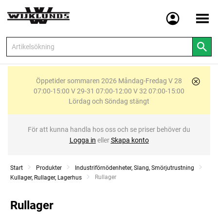
Meny
Öppetider sommaren 2026 Måndag-Fredag V 28
07:00-15:00 V 29-31 07:00-12:00 V 32 07:00-15:00
Lördag och Söndag stängt
För att kunna handla hos oss och se priser behöver du
Logga in
eller
Skapa konto
Start
Produkter
Industriförnödenheter, Slang, Smörjutrustning
Current:
Rullager
Kullager, Rullager, Lagerhus
Rullager